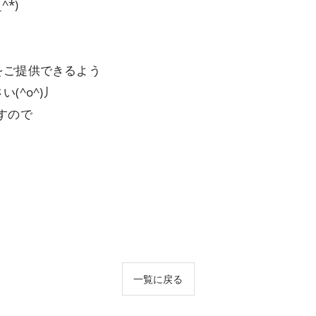
*)
をご提供できるよう
(^o^)丿
すので
一覧に戻る