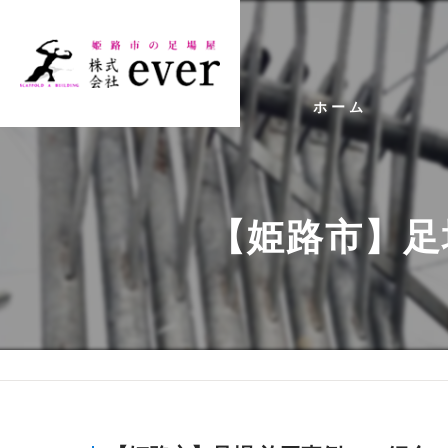
ホーム
代
ビ
【姫路市】足
事