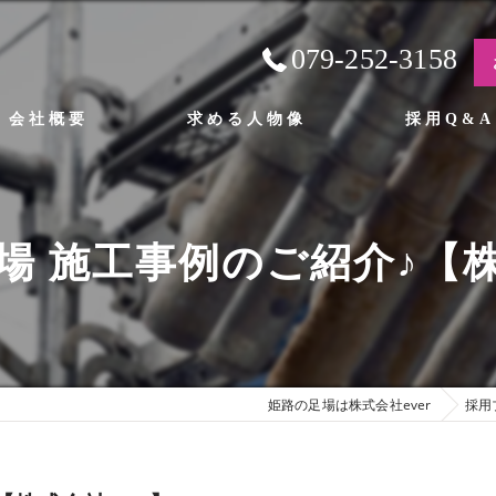
079-252-3158
会社概要
求める人物像
採用Q&A
表挨拶
ジョン
場 施工事例のご紹介♪【株式
業案内
姫路の足場は株式会社ever
採用